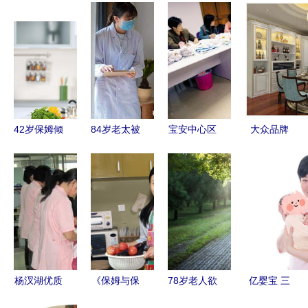
42岁保姆倾
84岁老太被
宝安中心区
大众品牌
诉 月薪1
保姆虐打不
家政服务全
VS设计品
万，工作看
断求饶 我
攻略 专业
牌 谁将是
似简单，可
们到底该如
更放心
未来市场的
我每天都是
何养老？家
佼佼者？一
神经紧绷
政乱象何时
位市场观察
休？
者的深度分
析
杨汊湖优质
《保姆与保
78岁老人欲
亿婴宝 三
家政推荐
安》再续
与保姆再
孩时代来