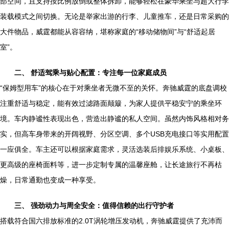
部空间，且支持按比例放倒或整体拆卸，能够轻松在豪华乘坐与超大行李
装载模式之间切换。无论是举家出游的行李、儿童推车，还是日常采购的
大件物品，威霆都能从容容纳，堪称家庭的“移动储物间”与“舒适起居
室”。
二、 舒适驾乘与贴心配置：专注每一位家庭成员
“保姆型用车”的核心在于对乘坐者无微不至的关怀。奔驰威霆的底盘调校
注重舒适与稳定，能有效过滤路面颠簸，为家人提供平稳安宁的乘坐环
境。车内静谧性表现出色，营造出静谧的私人空间。虽然内饰风格相对务
实，但高车身带来的开阔视野、分区空调、多个USB充电接口等实用配置
一应俱全。车主还可以根据家庭需求，灵活选装后排娱乐系统、小桌板、
更高级的座椅面料等，进一步定制专属的温馨座舱，让长途旅行不再枯
燥，日常通勤也变成一种享受。
三、 强劲动力与周全安全：值得信赖的出行守护者
搭载符合国六排放标准的2.0T涡轮增压发动机，奔驰威霆提供了充沛而