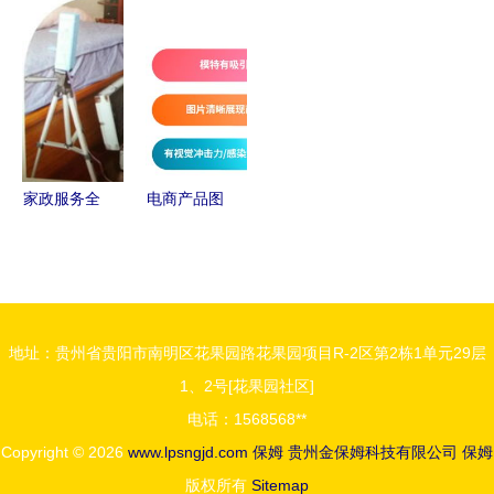
八年老店，
《保姆》前
婚，大房子
临，请保姆
专业月嫂、
缘 原班人
的智慧处理
还是育婴
保姆与育婴
马出演 家
之道
师？关键区
师服务
政题材引关
别在这里
注
家政服务全
电商产品图
国连锁，开
片制作保姆
启品质生活
级教程 让
新篇章
转化率不再
是难题
地址：贵州省贵阳市南明区花果园路花果园项目R-2区第2栋1单元29层
1、2号[花果园社区]
电话：1568568**
Copyright © 2026
www.lpsngjd.com
保姆
贵州金保姆科技有限公司
保姆
版权所有
Sitemap