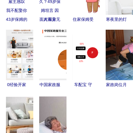
43岁保姆的
面对雇主无
住家保姆受
寒夜里的灯
四个条件，
理要求时，
伤索赔案
与尘埃 穿
让富豪雇主
保姆究竟能
法院判决不
越表象，触
感叹 我不
忍多久？49
和稀泥，重
碰真相的温
配娶你
岁保姆坦言
塑行业规则
暖
因人而异
0经验开家
中国家政服
车配宝 守
家政岗位月
政门店,选
务行业数据
护爱车的智
薪近万却一
51家庭管
分析 2018
慧之选
工难求，年
家,快人一
中国母婴商
轻人的选择
大步!
品市场交易
出了什么问
规模约为3
题？