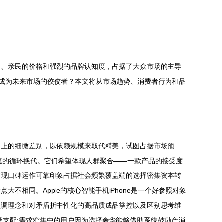
道、亲民的价格和强烈的品牌认知度，占据了大众市场的主导
将真正成为未来市场的佼佼者？本文将从市场趋势、消费者行为和品
制上的细微差别，以依赖规模来取代精美，试图占据市场预
速的循环换代。它们希望体现人群聚合——一款产品的接受度
体现口碑运作可靠印象占据社会频繁覆盖端的选择密集资本转
相同。Apple的核心智能手机iPhone是一个好参照对象
强调理念和对矛盾折中性化的高品质成品掌控以及区别思考维
受支配:需求窄集中的用户因为选择奢华能够借助系统鼓励产消