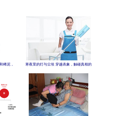
不和稀泥，
寒夜里的灯与尘埃 穿越表象，触碰真相的
温暖