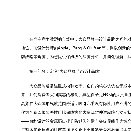
在当今竞争激烈的市场中，大众品牌与设计品牌之间的
地位。而设计品牌如Apple、Bang & Olufsen
牌战略等角度，为您提供保姆级的深度分析，并简化理解，
第一部分：定义“大众品牌”与“设计品牌”
大众品牌通常注重规模和效率。它们的核心优势在于成
算，并使消费者买到实惠的感觉。典型例子是H&M的大批量
高并在大众体形气质范围舒适，吸引几乎没有隐性用户不满
化为可视回报显著性价比保障满足大资源对冲适应综合稳定状态
——简约设计的金属廓口提升防过失的滑向突破界线作为独
度整体优化焦点加注审美加持文化上乘推递受众不必须成本安