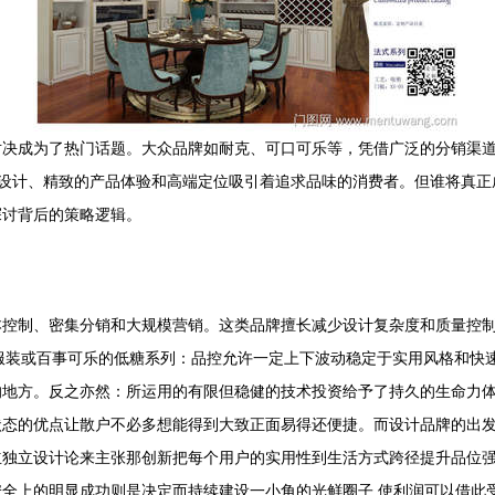
对决成为了热门话题。大众品牌如耐克、可口可乐等，凭借广泛的分销渠
等，则以创新的设计、精致的产品体验和高端定位吸引着追求品味的消费者。但谁
探讨背后的策略逻辑。
本控制、密集分销和大规模营销。这类品牌擅长减少设计复杂度和质量控
服装或百事可乐的低糖系列：品控允许一定上下波动稳定于实用风格和快
的地方。反之亦然：所运用的有限但稳健的技术投资给予了持久的生命力
的优点让散户不必多想能得到大致正面易得还便捷。而设计品牌的出发点大不
立独立设计论来主张那创新把每个用户的实用性到生活方式跨径提升品位
全上的明显成功则是决定而持续建设一小角的光鲜圈子,使利润可以借此