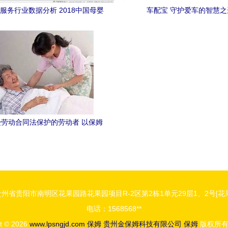
服务行业数据分析 2018中国母婴
车配宝 守护爱车的智慧之
品市场交易规模约为3万亿
劳动合同法保护的劳动者 以保姆
业为例解析非典型劳动关系
州省贵阳市南明区花果园路花果园项目R-2区第2栋1单元29层1、2号[花
电话：1568568**
ht © 2026
www.lpsngjd.com
保姆
贵州金保姆科技有限公司
保姆
版权所