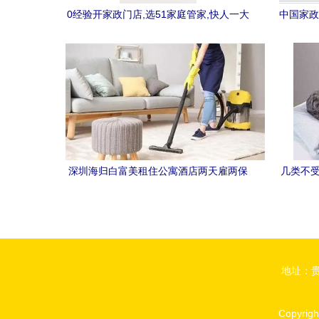
0经验开家政门店,选51家庭管家,快人一大
中国家政
步!
商
深圳海归白富美租住公寓酒店两天雇两保
几类不受
姆，细微未改竟招报警惊呆
行
地址：贵
Copyrig