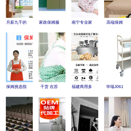
真实陪伴
由门与家政
解决方案
月薪九千的
家政保姆服
南宁专业家
高端保姆
背后 一位
务全攻略
政服务 保
现代家庭中
58岁女保姆
从寻找、选
姆月嫂、金
的专业服务
的挣扎与尊
择到价格解
牌保姆与钟
与价值重塑
严
读
点工，打造
温馨整洁之
家
保姆挑选指
干货 在苏
福建商用多
华瑞J061
南 6种保姆
州请保姆一
功能仿人工
精品多功能
类型一网打
个月得花多
包子馒头机
护理车 高
尽
少钱？知道
食品厂自动
效护理助
真相的我眼
化生产的得
手，厂价直
泪掉下来！
力助手
销7440元