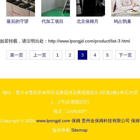
最后的守望
代加工项目
北京保姆月
鸠占鹊巢
我家四十载
家政行业的
入过万背后
保姆一家的
的自梳女保
创新模式与
光环与现实
夺产阴谋与
如若转载，请注明出处：http://www.lpsngjd.com/product/list-3.html
姆
市场前景
的交织
自食恶果
第一页
上一页
1
2
3
4
5
下一页
地址：贵州省贵阳市南明区花果园路花果园项目R-2区第2栋1单元29层
1、2号[花果园社区]
电话：1568568**
Copyright © 2026
www.lpsngjd.com
保姆
贵州金保姆科技有限公司
保姆
版权所有
Sitemap