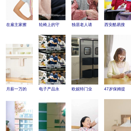
在雇主家擦
轮椅上的守
独居老人请
西安酷易搜
出的意外火
望者 二十
保姆 陪伴
家政 便捷
花 一位52
多岁女保姆
与家务之
生活服务的
岁住家保姆
与病患的考
外，那些被
新选择
的情感自述
试人生
隐藏的真实
需求
月薪一万的
电子产品永
欧妮特门业
47岁保姆提
保姆自述
远不是一个
为珠海台山
出有偿陪伴
高薪背后的
好保姆 现
车来屋食品
接受前须满
神经紧绷与
代家政中的
厂打造专业
足三个要求
职业尊严
数字迷思与
车间防撞自